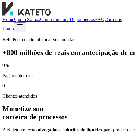
Home
Quem Somos
Como funciona
Depoimentos
FAQ
Carreiras
Login
Referência nacional em ativos judiciais
+800 milhões de reais em antecipação de c
0
%
Pagamento à vista
0
+
Clientes atendidos
Monetize sua
carteira de processos
A Kateto conecta
advogados
a
soluções de liquidez
para processos 