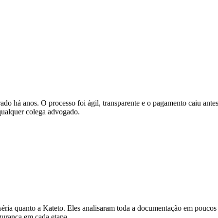
rado há anos. O processo foi ágil, transparente e o pagamento caiu ant
qualquer colega advogado.
séria quanto a Kateto. Eles analisaram toda a documentação em poucos d
egurança em cada etapa.