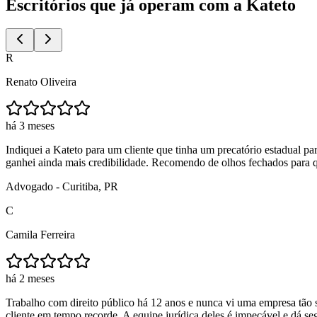
Escritórios que já operam
com a Kateto
R
Renato Oliveira
há
3 meses
Indiquei a Kateto para um cliente que tinha um precatório estadual pa
ganhei ainda mais credibilidade. Recomendo de olhos fechados para 
Advogado - Curitiba, PR
C
Camila Ferreira
há
2 meses
Trabalho com direito público há 12 anos e nunca vi uma empresa tão 
cliente em tempo recorde. A equipe jurídica deles é impecável e dá s